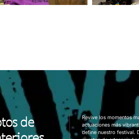
otos de
Revive los momentos má
actuaciones más vibrant
teriores
define nuestro festival.