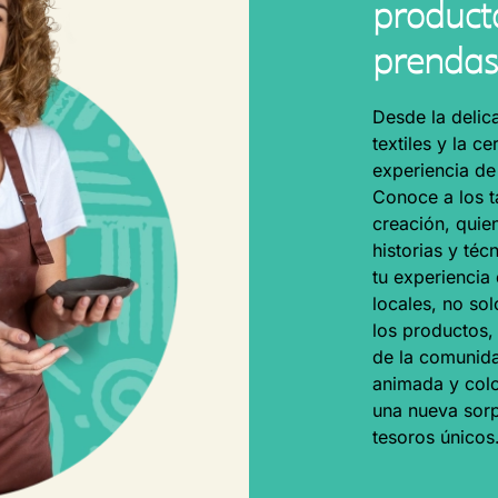
product
prendas
Desde la delica
textiles y la 
experiencia de
Conoce a los t
creación, quie
historias y té
tu experiencia
locales, no sol
los productos,
de la comunida
animada y colo
una nueva sorp
tesoros únicos