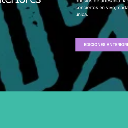
puestos de artesanía has
conciertos en vivo, cad
única.
EDICIONES ANTERIOR