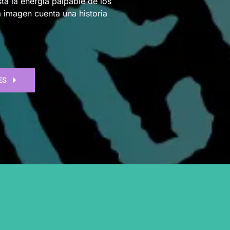
ta la energía palpable de los
a imagen cuenta una historia
ES