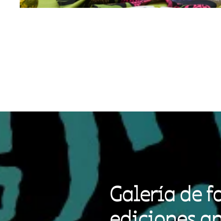
Galería de f
ediciones an