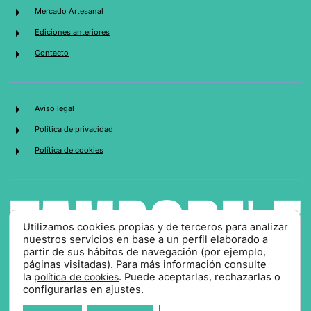
Mercado Artesanal
Ediciones anteriores
Contacto
Aviso legal
Política de privacidad
Política de cookies
Utilizamos cookies propias y de terceros para analizar
nuestros servicios en base a un perfil elaborado a
partir de sus hábitos de navegación (por ejemplo,
páginas visitadas). Para más información consulte
la
política de cookies
. Puede aceptarlas, rechazarlas o
©HTML5 y CSS3 -
Diseño web Teruel dato360
configurarlas en
ajustes
.